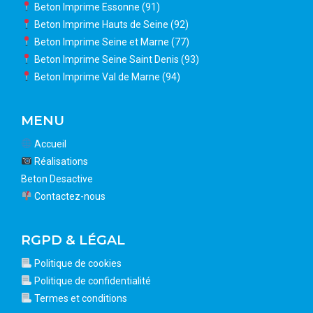
Beton Imprime Essonne (91)
Beton Imprime Hauts de Seine (92)
Beton Imprime Seine et Marne (77)
Beton Imprime Seine Saint Denis (93)
Beton Imprime Val de Marne (94)
MENU
Accueil
Réalisations
Beton Desactive
Contactez-nous
RGPD & LÉGAL
Politique de cookies
Politique de confidentialité
Termes et conditions